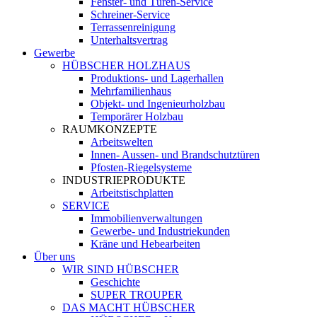
Fenster- und Türen-Service
Schreiner-Service
Terrassenreinigung
Unterhaltsvertrag
Gewerbe
HÜBSCHER HOLZHAUS
Produktions- und Lagerhallen
Mehrfamilienhaus
Objekt- und Ingenieurholzbau
Temporärer Holzbau
RAUMKONZEPTE
Arbeitswelten
Innen- Aussen- und Brandschutztüren
Pfosten-Riegelsysteme
INDUSTRIEPRODUKTE
Arbeitstischplatten
SERVICE
Immobilienverwaltungen
Gewerbe- und Industriekunden
Kräne und Hebearbeiten
Über uns
WIR SIND HÜBSCHER
Geschichte
SUPER TROUPER
DAS MACHT HÜBSCHER