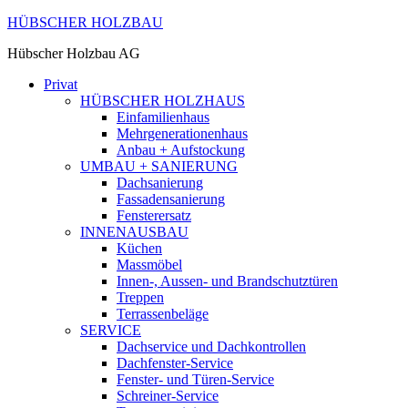
HÜBSCHER HOLZBAU
Hübscher Holzbau AG
Privat
HÜBSCHER HOLZHAUS
Einfamilienhaus
Mehrgenerationenhaus
Anbau + Aufstockung
UMBAU + SANIERUNG
Dachsanierung
Fassadensanierung
Fensterersatz
INNENAUSBAU
Küchen
Massmöbel
Innen-, Aussen- und Brandschutztüren
Treppen
Terrassenbeläge
SERVICE
Dachservice und Dachkontrollen
Dachfenster-Service
Fenster- und Türen-Service
Schreiner-Service