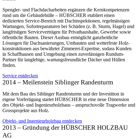
Spengler- und Flach­dach­arbeiten ergänzen die Kern­­kompe­tenzen
rund um die Gebäude­­hülle – HÜBSCHER etabliert einen
dedizierten Service-Bereich mit Dach­inspek­tionen, regel­­mässigen
Wartungen, Sofort­­reparaturen bei Schäden (z. B. Sturm, Hagel) und
lang­­fristigen Service­­verträgen für Privat­­haushalte, Gewerbe sowie
öffent­liche Bauten. Dieser Ausbau ermöglicht ganz­­­heit­­­liche
Lösungen für Dach­­­sanier­­ungen, Um­bau­ten und wetter­­­feste Holz­­­
konstruk­­­tionen aus bewährter Zimmerei-Expertise, sodass Kunden
in Schaffhausen und Umge­bung einen zuver­­­lässigen Rundum-
Partner für lang­lebige, wartungs­­­freund­liche Dächer und Hüllen
finden.
Service entdecken
2014 – Meilen­stein Siblinger Randenturm
Mit dem Bau des Siblinger Randen­turms und der Investition in
eigene Vor­fertigung startet HÜBSCHER in eine neue Dimen­sion
des Objekt- und Ingenieur­holzbaus – anspruchs­volle Tragwerke und
Gross­projekte aus Holz.
Objekt- und Ingenieu­r­holzbau entdecken
2013 – Grün­dung der HÜBSCHER HOLZBAU
AG