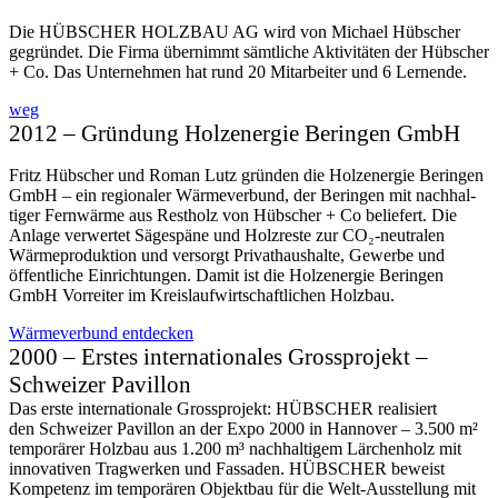
Die HÜBSCHER HOLZBAU AG wird von Michael Hübscher
gegründet. Die Firma übernimmt sämtliche Aktivitäten der Hübscher
+ Co. Das Unternehmen hat rund 20 Mitarbeiter und 6 Lernende.
weg
2012 – Gründung Holzenergie Beringen GmbH
Fritz Hübscher und Roman Lutz gründen die Holzenergie Beringen
GmbH – ein regionaler Wärme­verbund, der Beringen mit nachhal­
tiger Fern­wärme aus Restholz von Hübscher + Co beliefert. Die
Anlage verwertet Sägespäne und Holzreste zur CO₂-neutralen
Wärme­produktion und versorgt Privat­haushalte, Gewer­be und
öffent­liche Einrich­tungen. Damit ist die Holz­energie Beringen
GmbH Vorreiter im Kreis­­lauf­­wirt­schaft­­lichen Holzbau.
Wärme­­verbund entdecken
2000 – Erstes internationales Grossprojekt –
Schweizer Pavillon
Das erste inter­nationale Gross­projekt: HÜBSCHER real­isiert
den Schweizer Pavillon an der Expo 2000 in Hannover – 3.500 m²
temporärer Holzbau aus 1.200 m³ nach­­haltigem Lärchen­­holz mit
innovativen Trag­werken und Fassaden. HÜBSCHER beweist
Kompetenz im temporären Objekt­bau für die Welt-Ausstellung mit