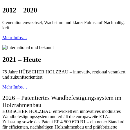
2012 – 2020
Generationenwechsel, Wachstum und klarer Fokus auf Nach­haltig­
keit.
Mehr Infos…
2021 – Heute
75 Jahre HÜBSCHER HOLZBAU – innovativ, regional verankert
und zukunftsorientiert.
Mehr Infos…
2026 – Patent­iertes Wand­befestigungs­system im
Holz­rahmenbau
HÜBSCHER HOLZBAU entwickelt ein innovatives modulares
Wand­befesti­gungs­system und erhält die europa­weite ETA-
Zulassung sowie das Patent EP 4 509 670 B1 – ein neuer Standard
für effi­zienten, nach­haltigen Holzr­ahmenbau und präfabri­zierte