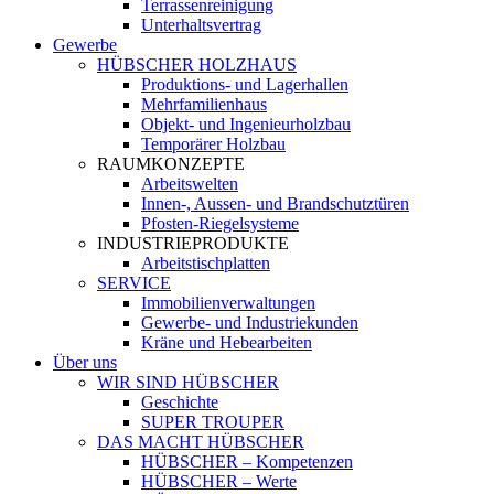
Terrassenreinigung
Unterhaltsvertrag
Gewerbe
HÜBSCHER HOLZHAUS
Produktions- und Lagerhallen
Mehrfamilienhaus
Objekt- und Ingenieurholzbau
Temporärer Holzbau
RAUMKONZEPTE
Arbeitswelten
Innen-, Aussen- und Brandschutztüren
Pfosten-Riegelsysteme
INDUSTRIEPRODUKTE
Arbeitstischplatten
SERVICE
Immobilienverwaltungen
Gewerbe- und Industriekunden
Kräne und Hebearbeiten
Über uns
WIR SIND HÜBSCHER
Geschichte
SUPER TROUPER
DAS MACHT HÜBSCHER
HÜBSCHER – Kompetenzen
HÜBSCHER – Werte