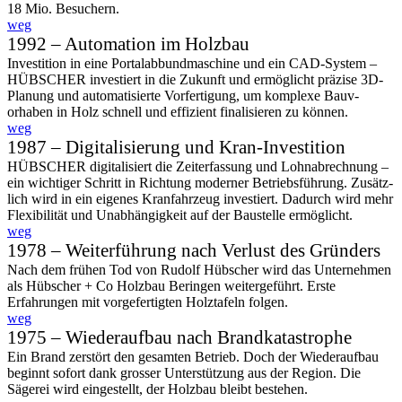
18 Mio. Besuchern.
weg
1992 – Automation im Holzbau
Investition in eine Portal­abbund­maschine und ein CAD-System –
HÜBSCHER investiert in die Zukunft und ermöglicht präzise 3D-
Planung und automa­tisierte Vor­ferti­gung, um komplexe Bauv­
orhaben in Holz schnell und effizient finalisieren zu können.
weg
1987 – Digitalisierung und Kran-Investition
HÜBSCHER digital­isiert die Zeit­erfassung und Lohn­abrech­nung –
ein wichtiger Schritt in Richtung moderner Betriebs­führung. Zusätz­
lich wird in ein eigenes Kran­fahrzeug investiert. Dadurch wird mehr
Flexi­bilität und Unab­hängig­keit auf der Bau­stelle ermöglicht.
weg
1978 – Weiter­führung nach Verlust des Gründers
Nach dem frühen Tod von Rudolf Hübscher wird das Unter­nehmen
als Hübscher + Co Holzbau Beringen weiter­geführt. Erste
Erfahrungen mit vorge­fertigten Holz­tafeln folgen.
weg
1975 – Wieder­aufbau nach Brand­kata­strophe
Ein Brand zerstört den gesamten Betrieb. Doch der Wieder­aufbau
beginnt sofort dank grosser Unter­stützung aus der Region. Die
Säge­rei wird einge­stellt, der Holzbau bleibt bestehen.