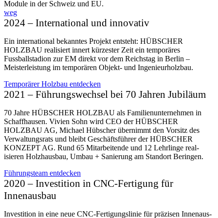
Module in der Schweiz und EU.
weg
2024 – Inter­natio­nal und innovativ
Ein international bekanntes Projekt entsteht: HÜBSCHER
HOLZBAU realisiert innert kürzester Zeit ein temporäres
Fussballstadion zur EM direkt vor dem Reichstag in Berlin –
Meisterleistung im temporären Objekt- und Ingenieurholzbau.
Temporärer Holzbau entdecken
2021 – Führungs­wechsel bei 70 Jahren Jubiläum
70 Jahre HÜBSCHER HOLZBAU als Familienunternehmen in
Schaffhausen. Vivien Sohn wird CEO der HÜBSCHER
HOLZBAU AG, Michael Hübscher übernimmt den Vorsitz des
Verwaltungsrats und bleibt Geschäftsführer der HÜBSCHER
KONZEPT AG. Rund 65 Mitarbeitende und 12 Lehrlinge real­
isieren Holzhausbau, Umbau + Sanierung am Standort Beringen.
Führungsteam entdecken
2020 – Investition in CNC-Fertigung für
Innenausbau
Investition in eine neue CNC-Fer­tigungs­linie für präzi­sen Innen­aus­