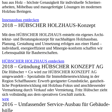
bau aus Holz – höchste Genauig­keit für indivi­duelle Schreiner­
arbeiten, Möbel­bau und mass­gefer­tigte Lösungen im modernen
Holz­bau Beringen.
Innen­ausbau ent­decken
2018 – HÜBSCHER HOLZHAUS-Konzept
Mit dem HÜBSCHER HOLZHAUS entsteht ein eigenes Archi­
tektur- und Beratungs­konzept für nachhaltigen Holz­haus­bau.
Planung, Gestaltung und Umsetzung erfolgen aus einer Hand –
individuell, energieeffizient und Minergie-konform schaffen wir
Lebensqualität für Bauherrschaften.
HÜBSCHER HOLZHAUS entdecken
2018 – Gründung HÜBSCHER KONZEPT AG
Die Hübscher + Co wird zur HÜBSCHER KONZEPT AG
umgewandelt – Spezialistin für Immo­bilien­­entwick­lung in der
Region Schaffhausen: Erwerb geeigneter Grund­stücke, ganz­heit­
liche Projekt­­entwicklung mit Holzbau-Fokus und anschlie­­ssender
Vermark­tung durch Verkauf oder Vermietung. Fritz Hübscher zieht
sich vollständig aus dem operativen Geschäft zurück.
weg
2016 – Umfass­ender Service-Ausbau für Gebäude­
hülle