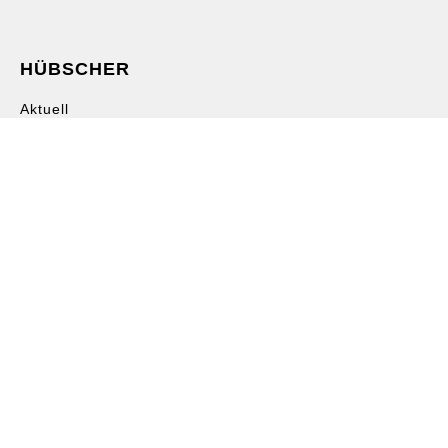
HÜBSCHER
Aktuell
HÜBSCHER – Vision
HÜBSCHER – Kompetenzen
Interessant
HÜBSCHER HOLZHAUS
UMBAU + SANIERUNG
INNENAUSBAU
SERVICE