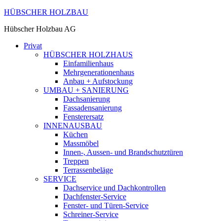
HÜBSCHER HOLZBAU
Hübscher Holzbau AG
Privat
HÜBSCHER HOLZHAUS
Einfamilienhaus
Mehrgenerationenhaus
Anbau + Aufstockung
UMBAU + SANIERUNG
Dachsanierung
Fassadensanierung
Fensterersatz
INNENAUSBAU
Küchen
Massmöbel
Innen-, Aussen- und Brandschutztüren
Treppen
Terrassenbeläge
SERVICE
Dachservice und Dachkontrollen
Dachfenster-Service
Fenster- und Türen-Service
Schreiner-Service