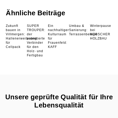
Ähnliche Beiträge
Zukunft
SUPER
Ein
Umbau &
Winterpause
bauen in
TROUPER:
nachhaltiger
Sanierung:
bei
Villmergen:
der
Kulturraum
Terrassenbeläge
HÜBSCHER
Hallenerweiterung
patentierte
für
HOLZBAU
für
Verbinder
Frauenfeld:
Cellpack
für den
KAFF
Holz- und
Fertigbau
Unsere geprüfte Qualität für Ihre
Lebensqualität