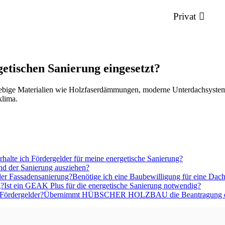
Privat
etischen Sanierung eingesetzt?
glebige Materialien wie Holzfaserdämmungen, moderne Unterdachsyste
klima.
rhalte ich Fördergelder für meine energetische Sanierung?
d der Sanierung ausziehen?
Benötige ich eine Baubewilligung für eine Dac
Ist ein GEAK Plus für die energetische Sanierung notwendig?
Übernimmt HÜBSCHER HOLZBAU die Beantragung de