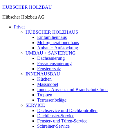
HÜBSCHER HOLZBAU
Hübscher Holzbau AG
Privat
HÜBSCHER HOLZHAUS
Einfamilienhaus
Mehrgenerationenhaus
Anbau + Aufstockung
UMBAU + SANIERUNG
Dachsanierung
Fassadensanierung
Fensterersatz
INNENAUSBAU
Küchen
Massmöbel
Innen-, Aussen- und Brandschutztüren
Treppen
Terrassenbeläge
SERVICE
Dachservice und Dachkontrollen
Dachfenster-Service
Fenster- und Türen-Service
Schreiner-Service