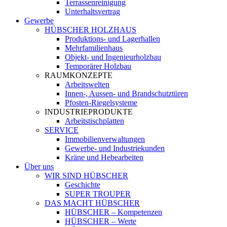
Terrassenreinigung
Unterhaltsvertrag
Gewerbe
HÜBSCHER HOLZHAUS
Produktions- und Lagerhallen
Mehrfamilienhaus
Objekt- und Ingenieurholzbau
Temporärer Holzbau
RAUMKONZEPTE
Arbeitswelten
Innen-, Aussen- und Brandschutztüren
Pfosten-Riegelsysteme
INDUSTRIEPRODUKTE
Arbeitstischplatten
SERVICE
Immobilienverwaltungen
Gewerbe- und Industriekunden
Kräne und Hebearbeiten
Über uns
WIR SIND HÜBSCHER
Geschichte
SUPER TROUPER
DAS MACHT HÜBSCHER
HÜBSCHER – Kompetenzen
HÜBSCHER – Werte