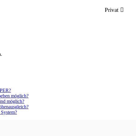
Privat
n.
UPER?
dbeben möglich?
ind möglich?
Höhenausgleich?
s System?