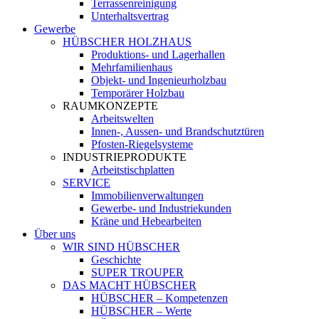
Terrassenreinigung
Unterhaltsvertrag
Gewerbe
HÜBSCHER HOLZHAUS
Produktions- und Lagerhallen
Mehrfamilienhaus
Objekt- und Ingenieurholzbau
Temporärer Holzbau
RAUMKONZEPTE
Arbeitswelten
Innen-, Aussen- und Brandschutztüren
Pfosten-Riegelsysteme
INDUSTRIEPRODUKTE
Arbeitstischplatten
SERVICE
Immobilienverwaltungen
Gewerbe- und Industriekunden
Kräne und Hebearbeiten
Über uns
WIR SIND HÜBSCHER
Geschichte
SUPER TROUPER
DAS MACHT HÜBSCHER
HÜBSCHER – Kompetenzen
HÜBSCHER – Werte