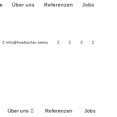
e
Über uns
Referenzen
Jobs
BK-
info@huebscher.swiss
eitspreis der Internationalen Bodensee-
g zur Reduktion des Energieverbrauchs bei.
Über uns
Referenzen
Jobs
hhaltigkeitspreis. Der diesjährige