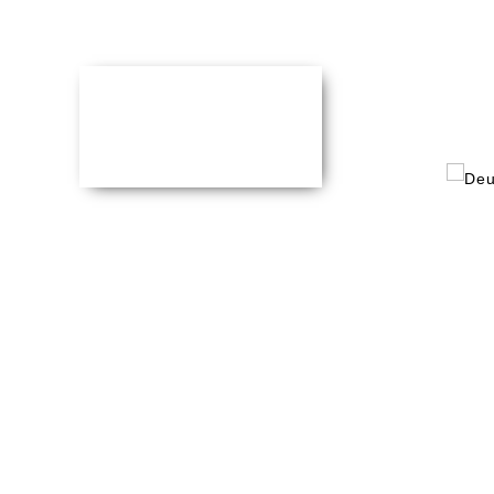
17. JULI 2017
HÜBSCHER HOLZ
Nachhaltigkeits
Der Kanton Schaffhausen nominiert die HÜB
Konferenz IBK.
Das Unternehmen produziert dank innovativen
Die Internationale Bodenseekonferenz (IBK) v