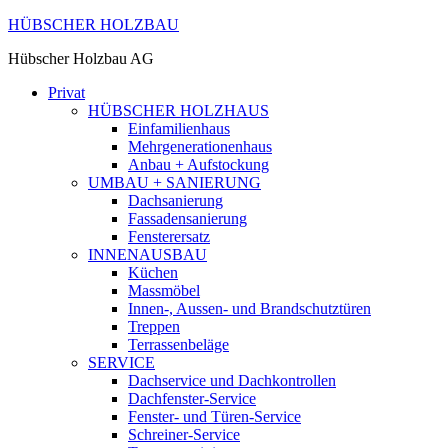
HÜBSCHER HOLZBAU
Hübscher Holzbau AG
Privat
HÜBSCHER HOLZHAUS
Einfamilienhaus
Mehrgenerationenhaus
Anbau + Aufstockung
UMBAU + SANIERUNG
Dachsanierung
Fassadensanierung
Fensterersatz
INNENAUSBAU
Küchen
Massmöbel
Innen-, Aussen- und Brandschutztüren
Treppen
Terrassenbeläge
SERVICE
Dachservice und Dachkontrollen
Dachfenster-Service
Fenster- und Türen-Service
Schreiner-Service