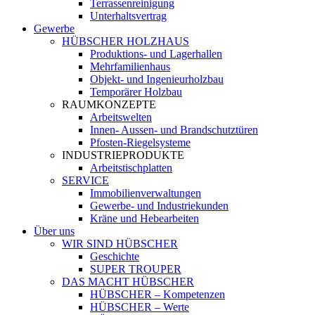
Terrassenreinigung
Unterhaltsvertrag
Gewerbe
HÜBSCHER HOLZHAUS
Produktions- und Lagerhallen
Mehrfamilienhaus
Objekt- und Ingenieurholzbau
Temporärer Holzbau
RAUMKONZEPTE
Arbeitswelten
Innen- Aussen- und Brandschutztüren
Pfosten-Riegelsysteme
INDUSTRIEPRODUKTE
Arbeitstischplatten
SERVICE
Immobilienverwaltungen
Gewerbe- und Industriekunden
Kräne und Hebearbeiten
Über uns
WIR SIND HÜBSCHER
Geschichte
SUPER TROUPER
DAS MACHT HÜBSCHER
HÜBSCHER – Kompetenzen
HÜBSCHER – Werte