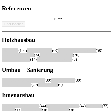
Referenzen
Filter
Filter löschen
Holzhausbau
Objektbau
(104)
Einfamilienhaus
(60)
Gewerbe- und Industrie
(58)
Anbau/Aufstockung
(34)
Temporärer Holzbau
(20)
Mehrfamilienhaus
(14)
Mehrgenerationenhaus
(8)
Umbau + Sanierung
Gesamtsanierungskonzepte
(30)
Dachsanierung
(30)
Fassadensanierung
(20)
Fensterersatz
(0)
Innenausbau
Innen- und Aussentüren
(44)
Kasten und Schränke
(44)
Badmöbel
(32)
Treppen
(32)
Terrassenrost
(30)
Bodenbeläge
(20)