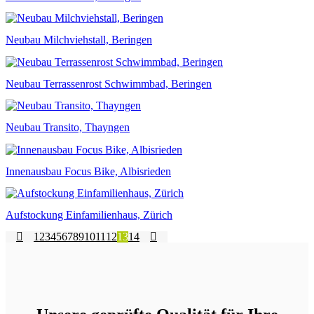
Neubau Milchviehstall, Beringen
Neubau Terrassenrost Schwimmbad, Beringen
Neubau Transito, Thayngen
Innenausbau Focus Bike, Albisrieden
Aufstockung Einfamilienhaus, Zürich
1
2
3
4
5
6
7
8
9
10
11
12
13
14