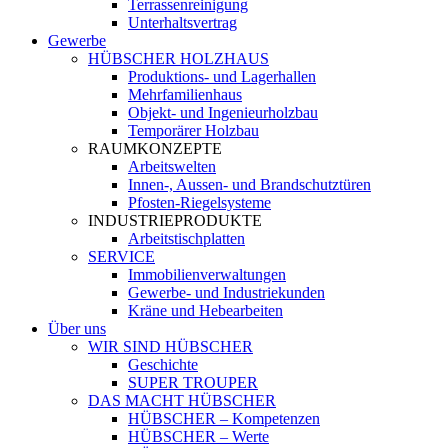
Terrassenreinigung
Unterhaltsvertrag
Gewerbe
HÜBSCHER HOLZHAUS
Produktions- und Lagerhallen
Mehrfamilienhaus
Objekt- und Ingenieurholzbau
Temporärer Holzbau
RAUMKONZEPTE
Arbeitswelten
Innen-, Aussen- und Brandschutztüren
Pfosten-Riegelsysteme
INDUSTRIEPRODUKTE
Arbeitstischplatten
SERVICE
Immobilienverwaltungen
Gewerbe- und Industriekunden
Kräne und Hebearbeiten
Über uns
WIR SIND HÜBSCHER
Geschichte
SUPER TROUPER
DAS MACHT HÜBSCHER
HÜBSCHER – Kompetenzen
HÜBSCHER – Werte