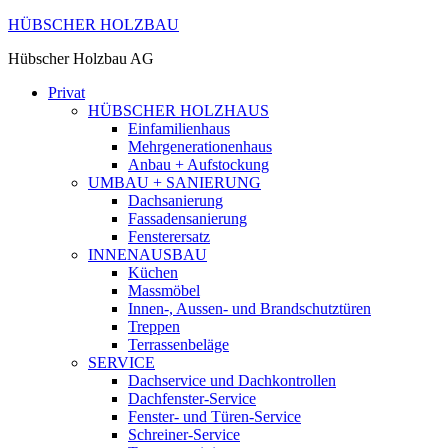
HÜBSCHER HOLZBAU
Hübscher Holzbau AG
Privat
HÜBSCHER HOLZHAUS
Einfamilienhaus
Mehrgenerationenhaus
Anbau + Aufstockung
UMBAU + SANIERUNG
Dachsanierung
Fassadensanierung
Fensterersatz
INNENAUSBAU
Küchen
Massmöbel
Innen-, Aussen- und Brandschutztüren
Treppen
Terrassenbeläge
SERVICE
Dachservice und Dachkontrollen
Dachfenster-Service
Fenster- und Türen-Service
Schreiner-Service